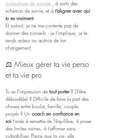
maïeutique de socrate
, à sortir des 
schémas de survie, et à 
t’aligner avec qui 
tu es vraiment
.
Et surtout, je ne me contente pas de 
donner des conseils : je t’implique, je te 
rends acteur ou actrice de ton 
changement.
⚖️ Mieux gérer ta vie perso 
et ta vie pro
Tu as l’impression de 
tout porter
 ? D’être 
débordé(e) ? Difficile de faire la part des 
choses entre boulot, famille, couple, 
projets ? Un 
coach en confiance en 
soi
 t’aide à remettre de l’équilibre, à poser 
des limites saines, à t’affirmer sans 
culpabiliser. Parce que ta vie, elle 