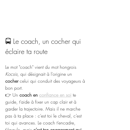
🚍 Le coach, un cocher qui 
éclaire ta route
Le mot "coach" vient du mot hongrois 
Kocsis
, qui désignait à l’origine un 
cocher
 celui qui conduit des voyageurs à 
bon port.
👉 Un 
coach en 
confiance en soi
 te 
guide, t’aide à fixer un cap clair et à 
garder la trajectoire. Mais il ne marche 
pas à ta place : c’est toi le cheval, c’est 
toi qui avances. Le coach t’encadre, 
t’épaule, mais 
c’est ton engagement qui 