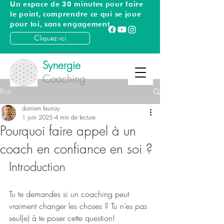
Un espace de 30 minutes pour faire
le point, comprendre ce qui se joue
pour toi, sans engagement
Cliquez-ici
Synergie
Coaching
Post
damien launay
1 juin 2025
4 min de lecture
Pourquoi faire appel à un
coach en confiance en soi ?
Introduction
Tu te demandes si un coaching peut 
vraiment changer les choses ? Tu n’es pas 
seul(e) à te poser cette question! 