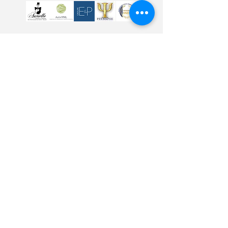
LÉGALES
MENTIONS LÉGALES
CONFIDENTIALITÉ & CGV
CONDITION GÉNÉRALE D'UTILISATION
INFORMATIONS
dl.synergiecoaching@gmail.com
06.33.58.50.52
44 rue racine Villeurbanne (Lyon)
69100