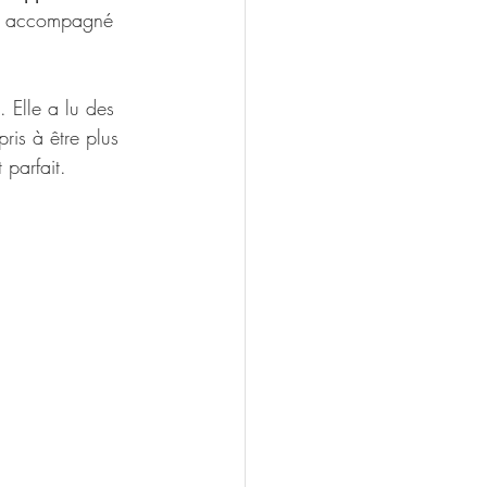
j’ai accompagné 
Elle a lu des 
is à être plus 
 parfait.