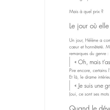
Mais à quel prix ?
Le jour où ell
Un jour, Hélène a com
cœur et honnêteté. Ma
remarques du genre :
« Oh, mais t’a
Pire encore, certains l
Et là, le drame intéri
« Je suis une g
(oui, ce sont ses mots
Quand le déve