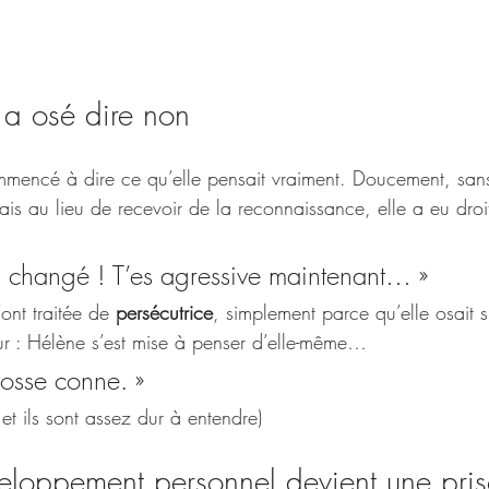
e a osé dire non
mencé à dire ce qu’elle pensait vraiment. Doucement, san
is au lieu de recevoir de la reconnaissance, elle a eu droi
s changé ! T’es agressive maintenant… »
’ont traitée de 
persécutrice
, simplement parce qu’elle osait s’
eur : Hélène s’est mise à penser d’elle-même…
rosse conne. »
 et ils sont assez dur à entendre)
loppement personnel devient une pri