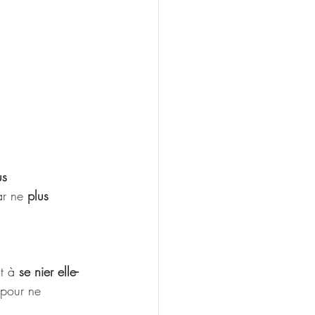
us 
ar ne 
plus 
t à 
se nier elle-
 pour ne 