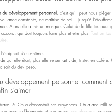
e du développement personnel
, c’est qu’il peut nous piége
veillance constante, de maîtrise de soi… jusqu’à l’étouffeme
mée. Alors elle a mis un masque. Celui de la fille toujours ge
’accord, qui doit toujours faire plus et être plus.
 Tout un tas
uire.
l’éloignait d’elle-même.
 de qui elle était, plus elle se sentait vide, triste, en colère.
 faisait du dev peso.
u développement personnel comment d
nfin s’aimer
travaillé. On a déconstruit ses croyances. On a accueilli s
e son besoin d’harmonie et son passé,
 ses blessures
, son sy