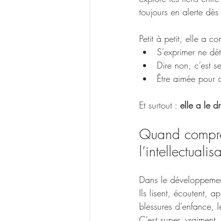
toujours en alerte dè
Petit à petit, elle a c
S’exprimer ne détr
Dire non, c’est se
Être aimée pour c
Et surtout : 
elle a le d
Quand compren
l’intellectualis
Dans le développemen
Ils lisent, écoutent, 
blessures d’enfance, l
C’est super, vraiment.