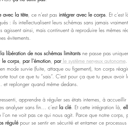
 avec la tête
, ce n’est pas 
intégrer avec le corps
. Et c’est 
és : ils intellectualisent leurs schémas sans jamais vraiment 
ils agissent ainsi, mais continuent à reproduire les mêmes réa
es évitements.
 
la libération de nos schémas limitants
 ne passe pas unique
 
le corps
, 
par l’émotion
, 
par
 le système nerveux autonome
.
en mode survie (fuite, attaque ou figement), ton corps réagi
te tout ce que tu “sais”. C’est pour ça que tu peux avoir lu
es… et replonger quand même dedans.
essenti, apprendre à réguler ses états internes, à accueillir
les analyser sans fin… c’est 
la clé
. Et cette intégration là, 
el
 l’on ne voit pas ce qui nous agit. Parce que notre corps, p
ps régulé
 pour se sentir en sécurité et entamer ce processus