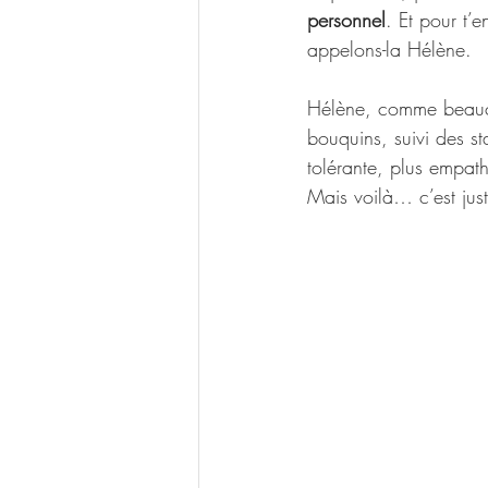
personnel
. Et pour t’
appelons-la Hélène.
Hélène, comme beauco
bouquins, suivi des s
tolérante, plus empath
Mais voilà… c’est ju