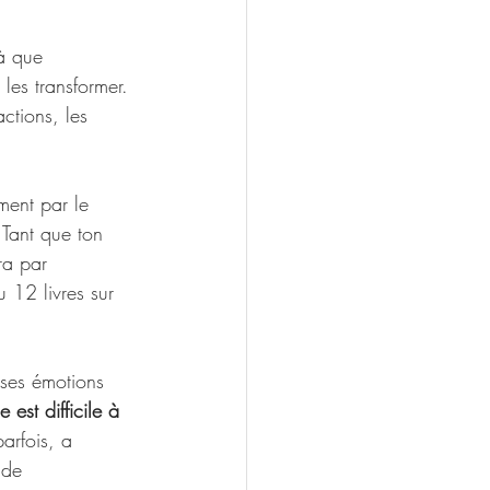
là que 
les transformer. 
ctions, les 
ment par le 
 Tant que ton 
ra par 
 12 livres sur 
 ses émotions 
le est difficile à 
arfois, a 
 de 