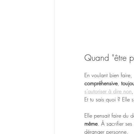
Quand "être pl
En voulant bien faire,
compréhensive
, 
toujou
s’autoriser à dire non
,
Et tu sais quoi ? Elle 
Elle pensait faire du 
même
. À sacrifier se
déranger personne.