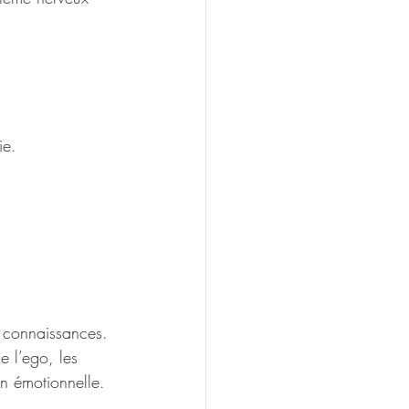
ie.
 connaissances. 
e l’ego, les 
on émotionnelle. 