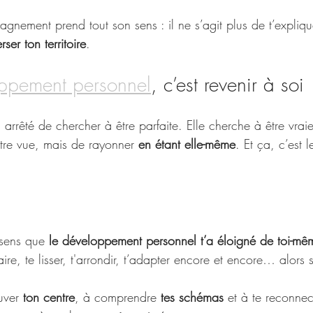
gnement prend tout son sens : il ne s’agit plus de t’explique
rser ton territoire
.
oppement personnel
, c’est revenir à soi
arrêté de chercher à être parfaite. Elle cherche à être vraie
être vue, mais de rayonner 
en étant elle-même
. Et ça, c’est 
sens que 
le développement personnel t’a éloigné de toi-mê
aire, te lisser, t'arrondir, t’adapter encore et encore… alors
uver 
ton centre
, à comprendre 
tes schémas
 et à te reconnec