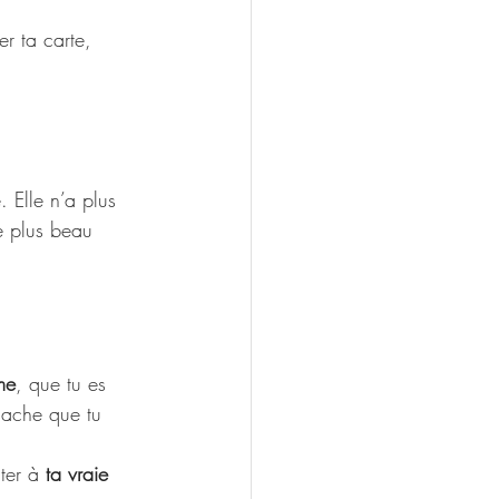
r ta carte, 
. Elle n’a plus 
le plus beau 
me
, que tu es 
 sache que tu 
ter à 
ta vraie 