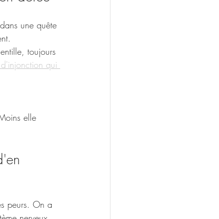
r dans une quête 
nt.
ntille, toujours 
 d'injonction qui 
 Moins elle 
'en 
es peurs. On a 
stème nerveux 