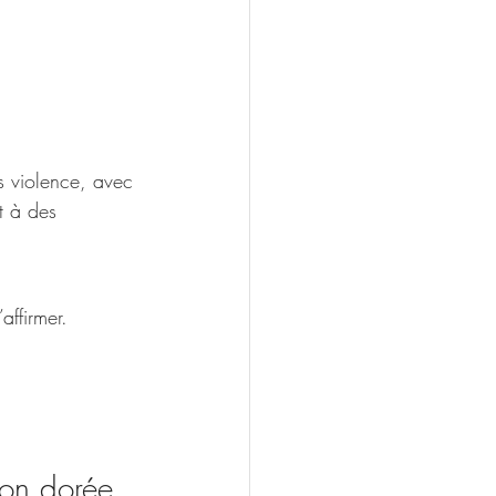
s violence, avec 
t à des 
affirmer.
son dorée