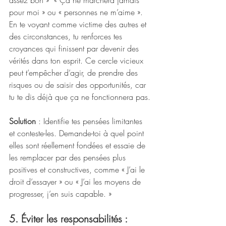
assez bon »  « Ça ne marchera jamais 
pour moi » ou « personnes ne m’aime ». 
En te voyant comme victime des autres et 
des circonstances, tu renforces tes 
croyances qui finissent par devenir des 
vérités dans ton esprit. Ce cercle vicieux 
peut t’empêcher d’agir, de prendre des 
risques ou de saisir des opportunités, car 
tu te dis déjà que ça ne fonctionnera pas.
Solution
 : Identifie tes pensées limitantes 
et conteste-les. Demande-toi à quel point 
elles sont réellement fondées et essaie de 
les remplacer par des pensées plus 
positives et constructives, comme « J’ai le 
droit d’essayer » ou « J’ai les moyens de 
progresser, j’en suis capable. »
5. Éviter les responsabilités : 