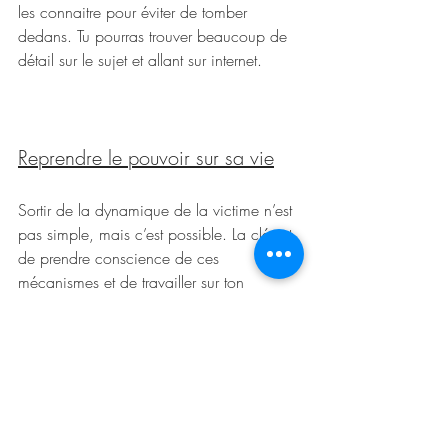
les connaitre pour éviter de tomber 
dedans. Tu pourras trouver beaucoup de 
détail sur le sujet et allant sur internet.
Reprendre le pouvoir sur sa vie
Sortir de la dynamique de la victime n’est 
pas simple, mais c’est possible. La clé est 
de prendre conscience de ces 
mécanismes et de travailler sur ton 
discours intérieur. En choisissant 
activement de reconnaître ta part de 
responsabilité dans chaque situation, tu 
vas te rendre compte que tu peux 
regagner du contrôle, petit à petit alors 
qu’en te considérant victime tu te laisses 