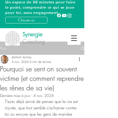
Un espace de 30 minutes pour faire
le point, comprendre ce qui se joue
pour toi, sans engagement
Cliquez-ici
Synergie
Coaching
Post
damien launay
4 nov. 2024
4 min de lecture
Pourquoi se sent on souvent
victime (et comment reprendre
les rênes de sa vie)
Dernière mise à jour :
4 nov. 2024
T’es-tu déjà arrivé de penser que la vie est 
injuste, que tout semble s’acharner contre 
toi ou encore que les gens de manière 