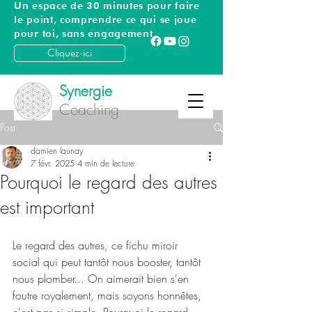
Un espace de 30 minutes pour faire
le point, comprendre ce qui se joue
pour toi, sans engagement
Cliquez-ici
Synergie
Coaching
Post
damien launay
7 févr. 2025
4 min de lecture
Pourquoi le regard des autres
est important
Le regard des autres, ce fichu miroir 
social qui peut tantôt nous booster, tantôt 
nous plomber... On aimerait bien s'en 
foutre royalement, mais soyons honnêtes, 