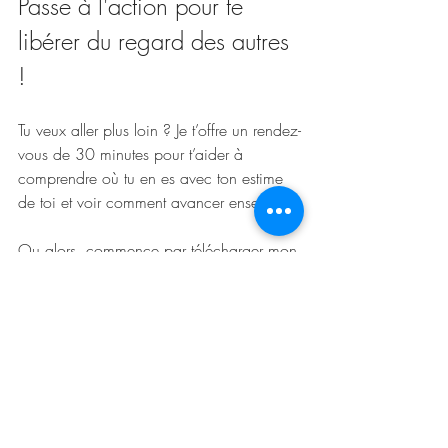
Passe à l'action pour te 
libérer du regard des autres 
!
Tu veux aller plus loin ? Je t’offre un rendez-
vous de 30 minutes pour t’aider à 
comprendre où tu en es avec ton estime 
de toi et voir comment avancer ensemble. 
Ou alors, commence par télécharger mon 
test sur l’estime de soi pour faire un 
premier bilan. Clique ici pour prendre ton 
rendez-vous ou récupérer le test ! 😉