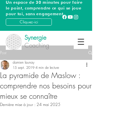
Un espace de 30 minutes pour faire
le point, comprendre ce qui se joue
pour toi, sans engagement
Cliquez-ici
Synergie
Coaching
Post
damien launay
15 sept. 2019
4 min de lecture
La pyramide de Maslow :
comprendre nos besoins pour
mieux se connaître
Dernière mise à jour :
24 mai 2025