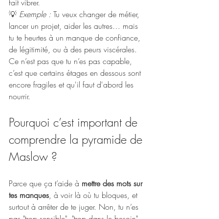
fait vibrer.
💡 
Exemple :
 Tu veux changer de métier, 
lancer un projet, aider les autres… mais 
tu te heurtes à un manque de confiance, 
de légitimité, ou à des peurs viscérales. 
Ce n’est pas que tu n’es pas capable, 
c’est que certains étages en dessous sont 
encore fragiles et qu'il faut d'abord les 
nourrir.
Pourquoi c’est important de 
comprendre la pyramide de 
Maslow ?
Parce que ça t’aide à 
mettre des mots sur 
tes manques
, à voir là où tu bloques, et 
surtout à arrêter de te juger. Non, tu n’es 
pas "trop sensible", "trop dans le besoin" 