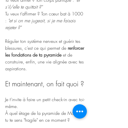
Tu veux aimer ? Ton corps panique : 
"et 
s’il/elle te quittait ?"
Tu veux t’affirmer ? Ton cœur bat à 1000 
: 
"et si on me jugeait, si je me faisais 
rejeter ?"
Réguler ton système nerveux et guérir tes 
blessures, c’est ce qui permet de 
renforcer 
les fondations de ta pyramide
 et de 
construire, enfin, une vie alignée avec tes 
aspirations.
Et maintenant, on fait quoi ?
Je t’invite à faire un petit check-in avec toi-
même. 
À quel étage de la pyramide de Maslow 
tu te sens "fragile" en ce moment ? 
Qu’est-ce qui te manque vraiment ? 