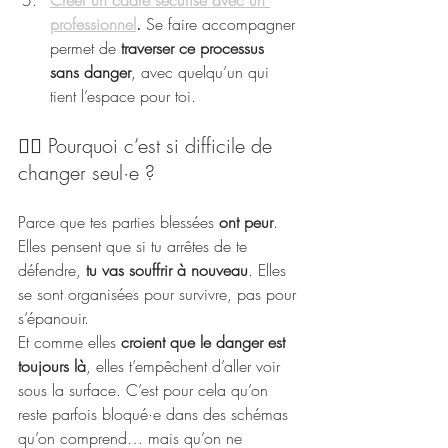
Créer un cadre sécurisé avec un 
professionnel
. 
Se faire accompagner 
permet de 
traverser ce processus 
sans danger
, avec quelqu’un qui 
tient l’espace pour toi.
🙋‍♀️ Pourquoi c’est si difficile de 
changer seul·e ?
Parce que tes parties blessées 
ont peur
. 
Elles pensent que si tu arrêtes de te 
défendre, 
tu vas souffrir à nouveau
. Elles 
se sont organisées pour survivre, pas pour 
s’épanouir.
Et comme elles 
croient que le danger est 
toujours là
, elles t’empêchent d’aller voir 
sous la surface. C’est pour cela qu’on 
reste parfois bloqué·e dans des schémas 
qu’on comprend… mais qu’on ne 