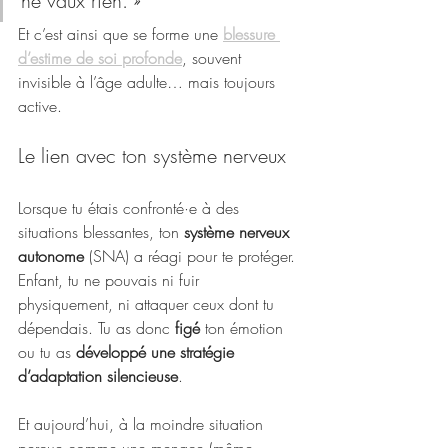
ne vaux rien. »
Et c’est ainsi que se forme une 
blessure 
d’estime de soi profonde
, souvent 
invisible à l’âge adulte… mais toujours 
active.
Le lien avec ton système nerveux
Lorsque tu étais confronté·e à des 
situations blessantes, ton 
système nerveux 
autonome
 (SNA) a réagi pour te protéger. 
Enfant, tu ne pouvais ni fuir 
physiquement, ni attaquer ceux dont tu 
dépendais. Tu as donc 
figé
 ton émotion 
ou tu as 
développé une stratégie 
d’adaptation silencieuse
.
Et aujourd’hui, à la moindre situation 