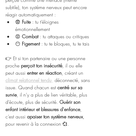
perçue comme une menace (même 
subtile), ton système nerveux peut encore 
réagir automatiquement :
😨 
Fuite
 : tu t’éloignes 
émotionnellement
😡 
Combat
 : tu attaques ou critiques
😶 
Figement
 : tu te bloques, tu te tais
👉 Et si ton partenaire ou une personne 
proche 
perçoit ton insécurité
, il ou elle 
peut aussi 
entrer en réaction
, créant un 
climat relationnel tendu
,
 déconnecté, sans 
issue. Quand chacun est 
centré sur sa 
survie
, il n’y a plus de lien véritable, plus 
d’écoute, plus de sécurité. 
Guérir son 
enfant intérieur et blessures d'enfance
, 
c’est aussi 
apaiser ton système nerveux
, 
pour revenir à la connexion 💞.