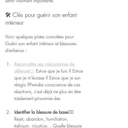
sentir vraiment importante.
🛠️ Clés pour guérir son enfant 
intérieur
Voici quelques pistes concrètes pour 
Guérir son enfant intérieur et blessures 
d’enfance :
Reconnaître ses mécanismes de 
défense
👉
 Est-ce que je fuis ? Est-ce 
que je m’écrase ? Est-ce que je sur-
réagis ?Prendre conscience de ces 
réactions, c’est déjà ne plus en être 
totalement prisonnier·ère.
Identifier la blessure de base
🙍‍♂️ 
Rejet, abandon, humiliation, 
trahison, injustice… Quelle blessure 