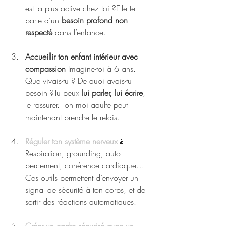
est la plus active chez toi ?Elle te 
parle d’un 
besoin profond non 
respecté
 dans l’enfance.
Accueillir ton enfant intérieur avec 
compassion 
Imagine-toi à 6 ans. 
Que vivais-tu ? De quoi avais-tu 
besoin ?Tu peux 
lui parler, lui écrire
, 
le rassurer. Ton moi adulte peut 
maintenant prendre le relais.
Réguler ton système nerveux
🧘 
Respiration, grounding, auto-
bercement, cohérence cardiaque… 
Ces outils permettent d’envoyer un 
signal de sécurité à ton corps, et de 
sortir des réactions automatiques.