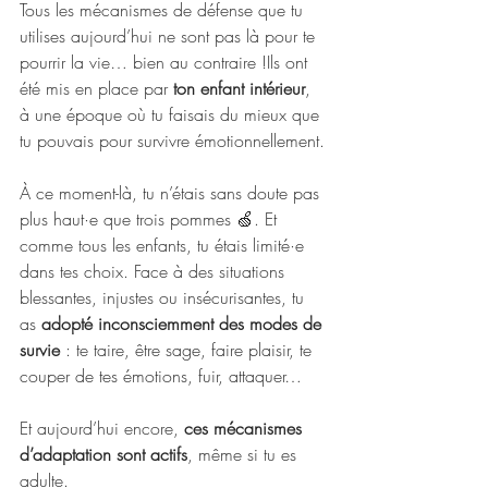
Tous les mécanismes de défense que tu 
utilises aujourd’hui ne sont pas là pour te 
pourrir la vie… bien au contraire !Ils ont 
été mis en place par 
ton enfant intérieur
, 
à une époque où tu faisais du mieux que 
tu pouvais pour survivre émotionnellement.
À ce moment-là, tu n’étais sans doute pas 
plus haut·e que trois pommes 🍏. Et 
comme tous les enfants, tu étais limité·e 
dans tes choix. Face à des situations 
blessantes, injustes ou insécurisantes, tu 
as 
adopté inconsciemment des modes de 
survie
 : te taire, être sage, faire plaisir, te 
couper de tes émotions, fuir, attaquer…
Et aujourd’hui encore, 
ces mécanismes 
d’adaptation sont actifs
, même si tu es 
adulte.