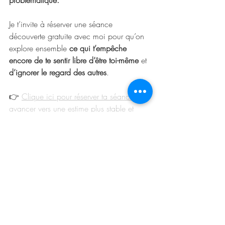
problématique.
Je t’invite à réserver une séance 
découverte gratuite avec moi pour qu’on 
explore ensemble 
ce qui t’empêche 
encore de te sentir libre d’être toi-même
 et 
d’ignorer le regard des autres
.
👉 
Clique ici pour réserver ta séance et 
avancer vers une estime plus stable et 
solide.
estime de soi
confiance en soi
Posts récents
Voir tout