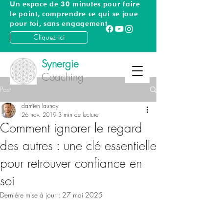
Un espace de 30 minutes pour faire
le point, comprendre ce qui se joue
pour toi, sans engagement
Cliquez-ici
Synergie
Coaching
Post
damien launay
26 nov. 2019
3 min de lecture
Comment ignorer le regard
des autres : une clé essentielle
pour retrouver confiance en
soi
Dernière mise à jour :
27 mai 2025