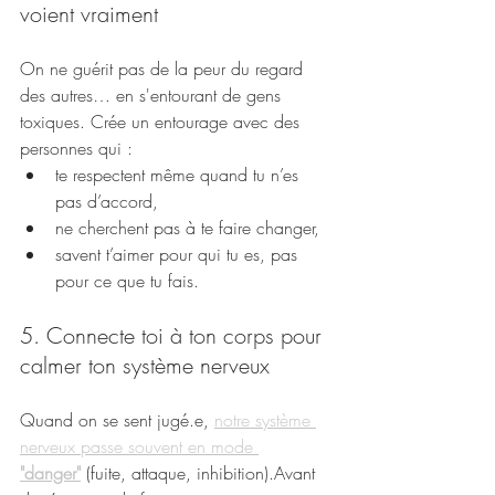
voient vraiment
On ne guérit pas de la peur du regard 
des autres… en s'entourant de gens 
toxiques. Crée un entourage avec des 
personnes qui :
te respectent même quand tu n’es 
pas d’accord,
ne cherchent pas à te faire changer,
savent t’aimer pour qui tu es, pas 
pour ce que tu fais.
5. Connecte toi à ton corps pour 
calmer ton système nerveux
Quand on se sent jugé.e, 
notre système 
nerveux passe souvent en mode 
"danger"
 (fuite, attaque, inhibition).Avant 