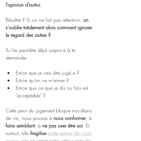
l’opinion d’autrui
. 
Résultat ? Si on ne fait pas attention, 
on 
s'oublie totalement alors comment ignorer 
le regard des autres ?
Tu t’es peut-être déjà surpris.e à te 
demander :
Est-ce que je vais être jugé.e ?
Est-ce qu’on va m’aimer ?
Est-ce que ce que je dis ou fais est 
"acceptable" ?
Cette peur du jugement bloque nos élans 
de vie, nous pousse à 
nous conformer
, à 
faire semblant
, à 
ne pas oser être soi
. Et 
surtout, elle 
fragilise 
notre estime de nous-
même
, car on remet notre valeur entre les 