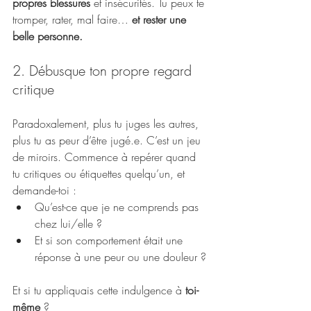
propres blessures
 et insécurités. Tu peux te 
tromper, rater, mal faire… 
et rester une 
belle personne.
2. Débusque ton propre regard 
critique
Paradoxalement, plus tu juges les autres, 
plus tu as peur d’être jugé.e. C’est un jeu 
de miroirs. Commence à repérer quand 
tu critiques ou étiquettes quelqu’un, et 
demande-toi :
Qu’est-ce que je ne comprends pas 
chez lui/elle ?
Et si son comportement était une 
réponse à une peur ou une douleur ?
Et si tu appliquais cette indulgence à 
toi-
même
 ?