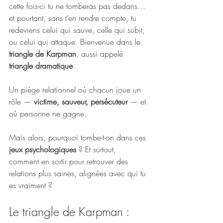
cette fois-ci tu ne tomberas pas dedans… 
et pourtant, sans t’en rendre compte, tu 
redeviens celui qui sauve, celle qui subit, 
ou celui qui attaque. Bienvenue dans le 
triangle de Karpman
, aussi appelé 
triangle dramatique
.
Un piège relationnel où chacun joue un 
rôle — 
victime, sauveur, persécuteur
 — et 
où personne ne gagne.
Mais alors, pourquoi tombe-t-on dans ces 
jeux psychologiques
 ? Et surtout, 
comment en sortir pour retrouver des 
relations plus saines, alignées avec qui tu 
es vraiment ?
Le triangle de Karpman : 