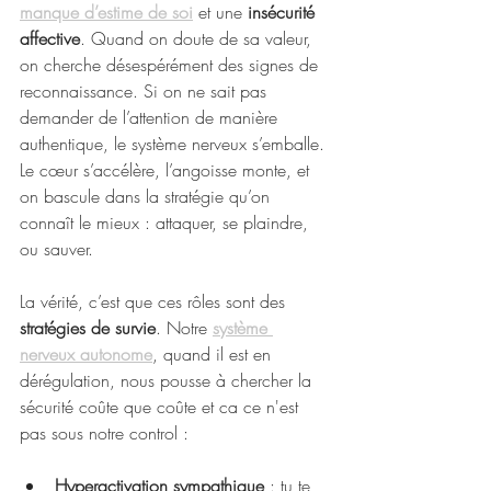
manque d’estime de soi
 et une 
insécurité 
affective
. Quand on doute de sa valeur, 
on cherche désespérément des signes de 
reconnaissance. Si on ne sait pas 
demander de l’attention de manière 
authentique, le système nerveux s’emballe. 
Le cœur s’accélère, l’angoisse monte, et 
on bascule dans la stratégie qu’on 
connaît le mieux : attaquer, se plaindre, 
ou sauver.
La vérité, c’est que ces rôles sont des 
stratégies de survie
. Notre 
système 
nerveux autonome
, quand il est en 
dérégulation, nous pousse à chercher la 
sécurité coûte que coûte et ca ce n'est 
pas sous notre control :
Hyperactivation sympathique
 : tu te 