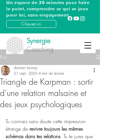
Un espace de 30 minutes pour faire
le point, comprendre ce qui se joue
pour toi, sans engagement
Cliquez-ici
Synergie
Coaching
Post
damien launay
21 sept. 2025
4 min de lecture
Triangle de Karpman : sortir
d’une relation malsaine et
des jeux psychologiques
Tu connais sans doute cette impression 
étrange de 
revivre toujours les mêmes 
schémas dans tes relations
. Tu te jures que 