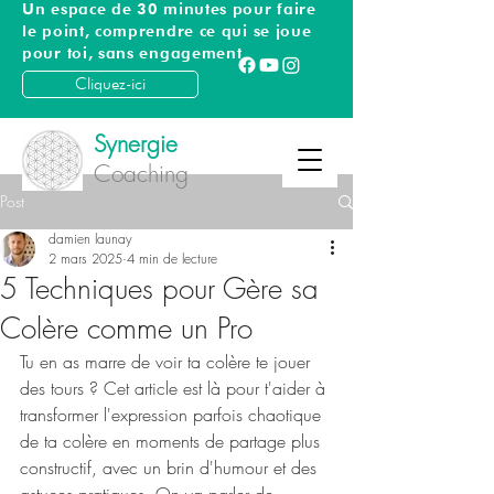
Un espace de 30 minutes pour faire
le point, comprendre ce qui se joue
pour toi, sans engagement
Cliquez-ici
Synergie
Coaching
Post
damien launay
2 mars 2025
4 min de lecture
5 Techniques pour Gère sa
Colère comme un Pro
Tu en as marre de voir ta colère te jouer 
des tours ? Cet article est là pour t'aider à 
transformer l'expression parfois chaotique 
de ta colère en moments de partage plus 
constructif, avec un brin d'humour et des 