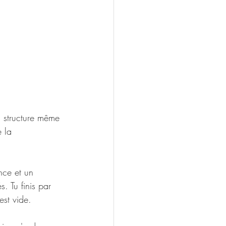
a structure même 
 la 
nce et un 
. Tu finis par 
est vide.