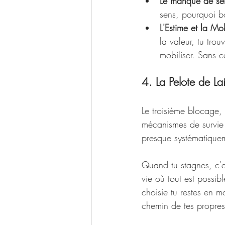
Le manque de se
sens, pourquoi b
L'Estime et la Mob
la valeur, tu tro
mobiliser. Sans c
4. La Pelote de La
Le troisième blocage, 
mécanismes de survie n
presque systématique
Quand tu stagnes, c'es
vie où tout est possib
choisie tu restes en mo
chemin de tes propres