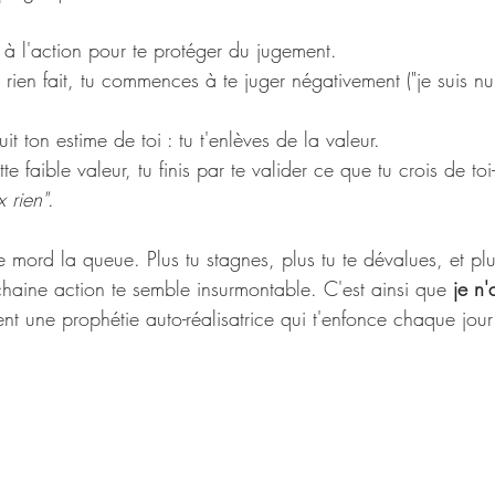
à l'action pour te protéger du jugement.
 rien fait, tu commences à te juger négativement ("je suis nu
t ton estime de toi : tu t'enlèves de la valeur.
te faible valeur, tu finis par te valider ce que tu crois de to
 rien"
.
e mord la queue. Plus tu stagnes, plus tu te dévalues, et plu
chaine action te semble insurmontable. C'est ainsi que 
je n'
ent une prophétie auto-réalisatrice qui t'enfonce chaque jou