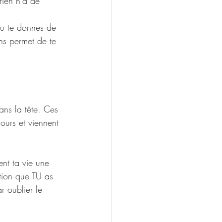
rien n'a de 
tu te donnes de 
ons permet de te 
ans la tête. Ces 
ours et viennent 
ent ta vie une 
ction que TU as 
r oublier le 