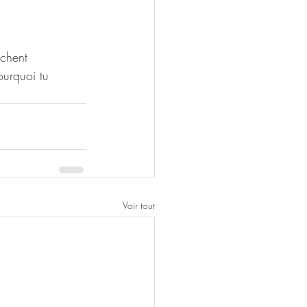
êchent 
ourquoi tu 
Voir tout