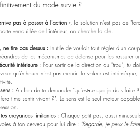
finitivement du mode survie ?
arrive pas à passer à l'action
 », la solution n'est pas de "forc
rte verrouillée de l'intérieur, on cherche la clé.
 ne tire pas dessus :
 Inutile de vouloir tout régler d'un cou
éandres de tes mécanismes de défense pour les rassurer u
curité intérieure :
 Pour sortir de la direction du "trou", tu d
veux qu'échouer n'est pas mourir. Ta valeur est intrinsèque,
ivité.
 sens :
 Au lieu de te demander "qu'est-ce que je dois faire ?
 ferait me sentir vivant ?". Le sens est le seul moteur capabl
pression.
tes croyances limitantes :
 Chaque petit pas, aussi minuscule 
oies à ton cerveau pour lui dire : 
"Regarde, je peux le faire,