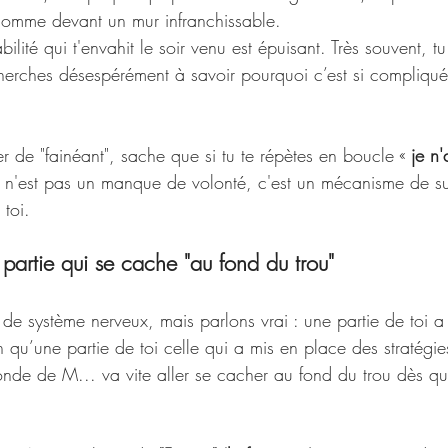
" comme devant un mur infranchissable. 
ilité qui t'envahit le soir venu est épuisant. Très souvent, t
cherches désespérément à savoir pourquoi c’est si compliqué
er de "fainéant", sache que si tu te répètes en boucle « 
je n'
e n'est pas un manque de volonté, c'est un mécanisme de s
 toi.
a partie qui se cache "au fond du trou"
de système nerveux, mais parlons vrai : une partie de toi a 
 qu’une partie de toi celle qui a mis en place des stratégie
onde de M... va vite aller se cacher au fond du trou dès que