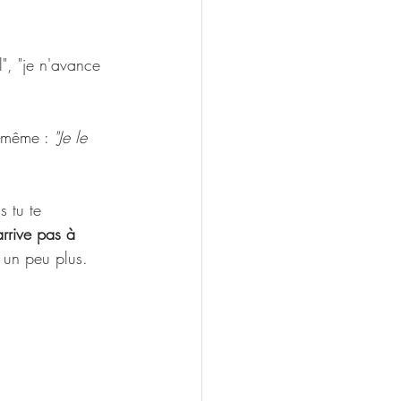
l", "je n'avance 
i-même : 
"Je le 
s tu te 
arrive pas à 
r un peu plus.