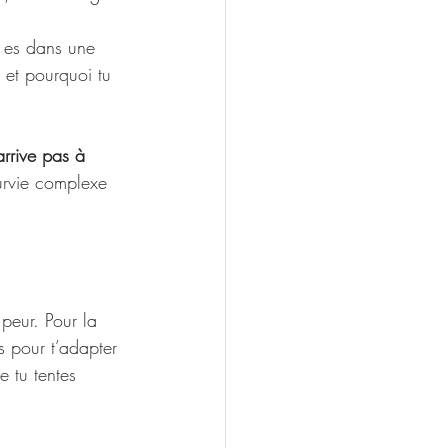
u es dans une 
 et pourquoi tu 
arrive pas à 
urvie complexe 
peur. Pour la 
s pour t’adapter 
 tu tentes 