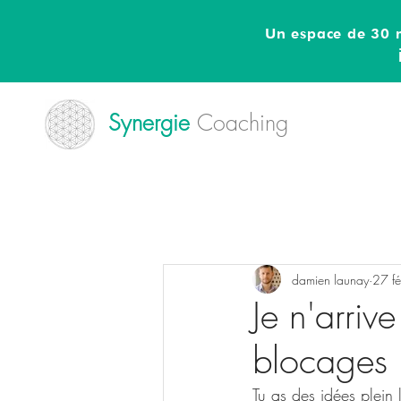
Un espace de 30 m
Synergie
Coaching
damien launay
27 fé
Je n'arriv
blocages 
Tu as des idées plein l