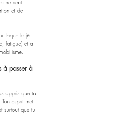
oi ne veut 
ation et de 
ur laquelle 
je 
, fatigue) et a 
mmobilisme.
s à passer à 
as appris que ta 
. Ton esprit met 
t surtout que tu 