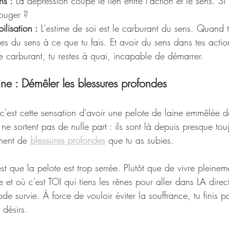
ns :
 La dépression coupe le lien entre l'action et le sens. Si 
ouger ?
ilisation :
 L'estime de soi est le carburant du sens. Quand 
uves du sens à ce que tu fais. Et avoir du sens dans tes acti
e carburant, tu restes à quai, incapable de démarrer.
ine : Démêler les blessures profondes
c'est cette sensation d'avoir une pelote de laine emmêlée d
e sortent pas de nulle part : ils sont là depuis presque touj
ment de 
blessures profondes
 que tu as subies.
t que la pelote est trop serrée. Plutôt que de vivre pleinem
le et où c’est TOI qui tiens les rênes pour aller dans LA dire
de survie. À force de vouloir éviter la souffrance, tu finis pa
 désirs.