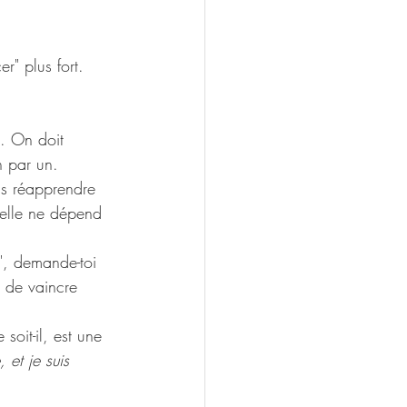
er" plus fort. 
p. On doit 
n par un.
ois réapprendre 
 elle ne dépend 
", demande-toi 
e de vaincre 
soit-il, est une 
 et je suis 