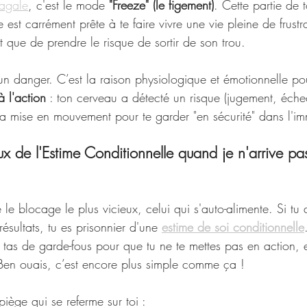
vagale
, c'est le mode 
"Freeze" (le figement)
. Cette partie de t
lle est carrément prête à te faire vivre une vie pleine de frustr
 que de prendre le risque de sortir de son trou.
t un danger. C’est la raison physiologique et émotionnelle po
à l'action
 : ton cerveau a détecté un risque (jugement, échec
 la mise en mouvement pour te garder "en sécurité" dans l'i
ux de l'Estime Conditionnelle quand je n'arrive pa
 le blocage le plus vicieux, celui qui s'auto-alimente. Si tu 
ésultats, tu es prisonnier d'une 
estime de soi conditionnelle
 tas de garde-fous pour que tu ne te mettes pas en action, e
 Ben ouais, c’est encore plus simple comme ça !
iège qui se referme sur toi :