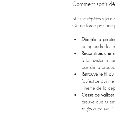
Comment sortir dé
Si tu te répètes « 
je n'
On ne force pas une po
Démêle la pelote,
comprendre les m
Reconstruis une sé
à ton système ner
pas de ta product
Retrouve le fil du
"qu'est-ce qui me
l'inertie de la dé
Cesse de valider 
preuve que tu env
toujours en vie."